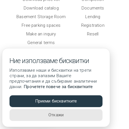
Contacts
Download catalog
Documents
Basement Storage Room
Lending
Free parking spaces
Registration
Make an inquiry
Resell
General terms
Level of completion
Ние използваме бисквитки
Използваме наши и бисквитки на трети
страни, за да запазим Вашите
предпочитания и да събираме аналитични
данни.
Прочетете повече за бисквитките
© 2026 All rights reserved
Приеми бисквитките
3D tour
Откажи