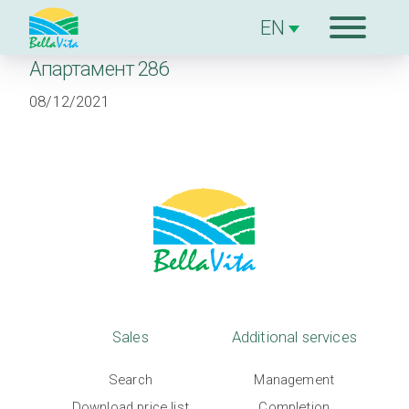
Апартамент 286
The
08/12/2021
complex
Sales
Additional
services
The Builder
Sales
Additional services
Blog
Search
Management
Download price list
Completion