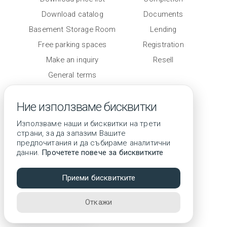
Contacts
Download catalog
Documents
Basement Storage Room
Lending
Free parking spaces
Registration
Make an inquiry
Resell
General terms
Level of completion
Ние използваме бисквитки
Използваме наши и бисквитки на трети
страни, за да запазим Вашите
предпочитания и да събираме аналитични
данни.
Прочетете повече за бисквитките
© 2026 All rights reserved
Приеми бисквитките
3D tour
Откажи