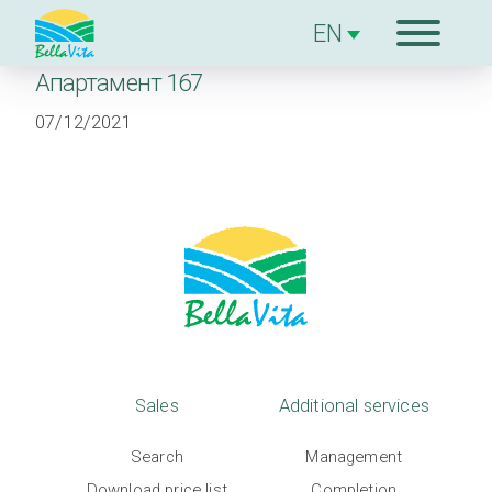
Апартамент 167
The
07/12/2021
complex
Sales
Additional
services
The Builder
Sales
Additional services
Blog
Search
Management
Download price list
Completion