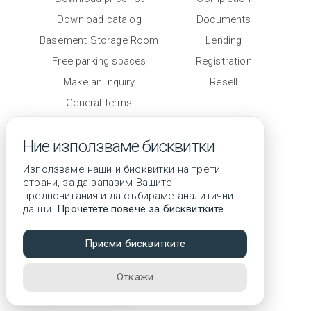
Contacts
Download catalog
Documents
Basement Storage Room
Lending
Free parking spaces
Registration
Make an inquiry
Resell
General terms
Level of completion
Ние използваме бисквитки
Използваме наши и бисквитки на трети
страни, за да запазим Вашите
предпочитания и да събираме аналитични
данни.
Прочетете повече за бисквитките
© 2026 All rights reserved
Приеми бисквитките
3D tour
Откажи