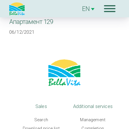
Апартамент 129
The
06/12/2021
complex
Sales
Additional
services
The Builder
Sales
Additional services
Blog
Search
Management
Download price list
Completion