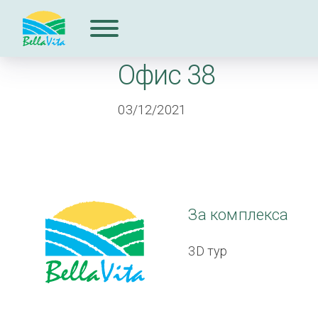
Офис 38
За комплекcа
03/12/2021
Продажби
Допълнителни
услуги
За комплекcа
За строителя
3D тур
Блог