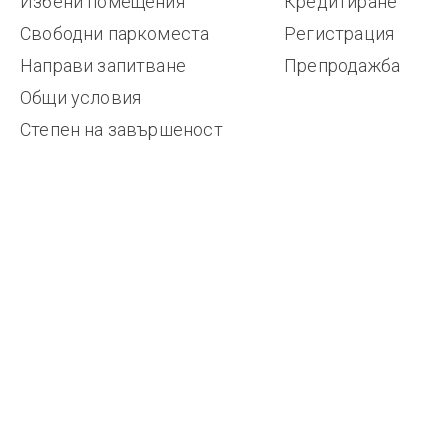
Избени помещения
Кредитиране
Свободни паркоместа
Регистрация
Направи запитване
Препродажба
Общи условия
Степен на завършеност