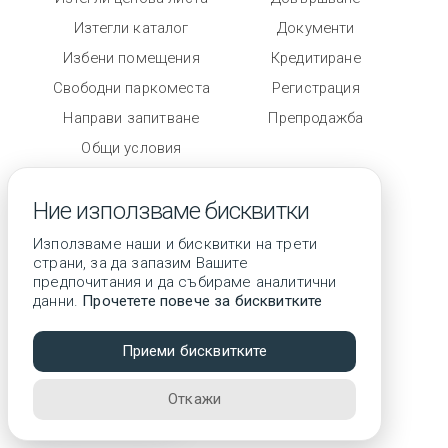
Изтегли каталог
Документи
Избени помещения
Кредитиране
Свободни паркоместа
Регистрация
Направи запитване
Препродажба
Общи условия
Степен на завършеност
Ние използваме бисквитки
Използваме наши и бисквитки на трети
страни, за да запазим Вашите
предпочитания и да събираме аналитични
данни.
Прочетете повече за бисквитките
© 2026 Всички права запазени
Приеми бисквитките
3D тур
Откажи