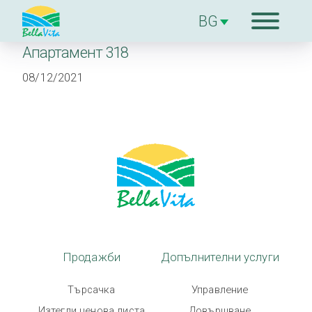
Апартамент 318
За комплекcа
08/12/2021
Продажби
Допълнителни
услуги
За строителя
Блог
Продажби
Допълнителни услуги
Търсачка
Управление
Контакти
Изтегли ценова листа
Довършване