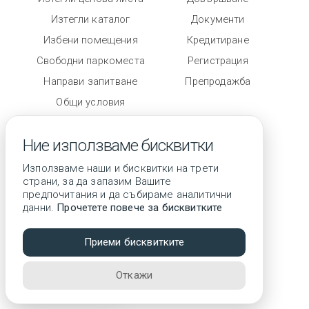
Изтегли каталог
Документи
Избени помещения
Кредитиране
Свободни паркоместа
Регистрация
Направи запитване
Препродажба
Общи условия
Степен на завършеност
Ние използваме бисквитки
Използваме наши и бисквитки на трети
страни, за да запазим Вашите
предпочитания и да събираме аналитични
данни.
Прочетете повече за бисквитките
© 2026 Всички права запазени
Приеми бисквитките
3D тур
Откажи