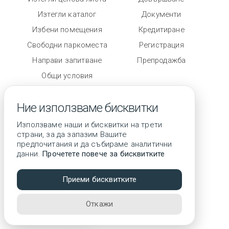
Изтегли каталог
Документи
Избени помещения
Кредитиране
Свободни паркоместа
Регистрация
Направи запитване
Препродажба
Общи условия
Степен на завършеност
Ние използваме бисквитки
Използваме наши и бисквитки на трети
страни, за да запазим Вашите
предпочитания и да събираме аналитични
данни.
Прочетете повече за бисквитките
© 2026 Всички права запазени
Приеми бисквитките
3D тур
Откажи