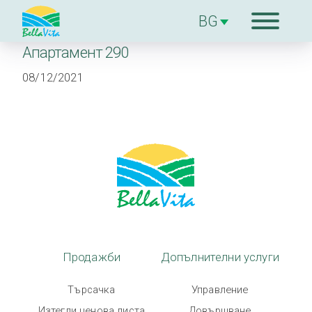
Апартамент 290
За комплекcа
08/12/2021
Продажби
Допълнителни
услуги
За строителя
Блог
Продажби
Допълнителни услуги
Търсачка
Управление
Контакти
Изтегли ценова листа
Довършване