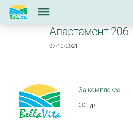
Апартамент 206
За комплекcа
07/12/2021
Продажби
Допълнителни
услуги
За комплекcа
За строителя
3D тур
Блог