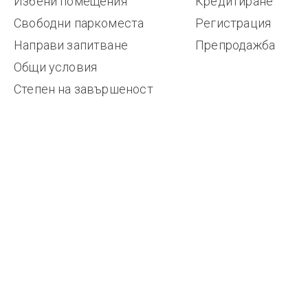
Избени помещения
Кредитиране
Свободни паркоместа
Регистрация
Направи запитване
Препродажба
Общи условия
Степен на завършеност