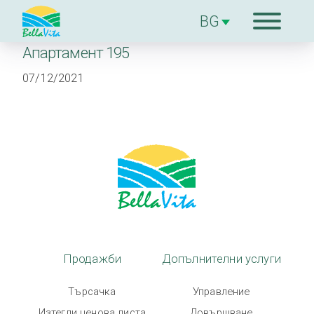
Апартамент 195
За комплекcа
07/12/2021
Продажби
Допълнителни
услуги
За строителя
Блог
Продажби
Допълнителни услуги
Търсачка
Управление
Контакти
Изтегли ценова листа
Довършване