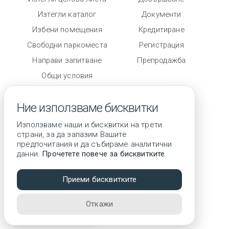
Изтегли каталог
Документи
Избени помещения
Кредитиране
Свободни паркоместа
Регистрация
Направи запитване
Препродажба
Общи условия
Степен на завършеност
Ние използваме бисквитки
Използваме наши и бисквитки на трети
страни, за да запазим Вашите
предпочитания и да събираме аналитични
данни.
Прочетете повече за бисквитките
© 2026 Всички права запазени
Приеми бисквитките
3D тур
Откажи